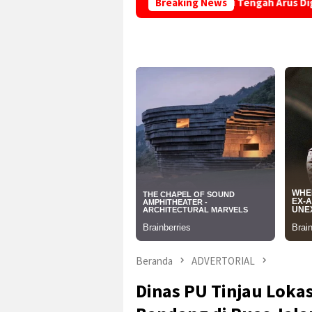
an Harus Terus Digemakan di Tengah Arus Digital
Breaking News
Konsep M
Beranda
ADVERTORIAL
Dinas PU Tinjau Loka