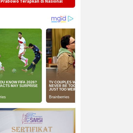
 Nasional
UPTD Disdukcapil Surade Jemput Bola Pereka