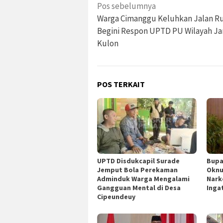
Navigasi
Pos sebelumnya
pos
Warga Cimanggu Keluhkan Jalan R
Begini Respon UPTD PU Wilayah J
Kulon
POS TERKAIT
UPTD Disdukcapil Surade
Bupa
Jemput Bola Perekaman
Oknu
Adminduk Warga Mengalami
Nark
Gangguan Mental di Desa
Inga
Cipeundeuy