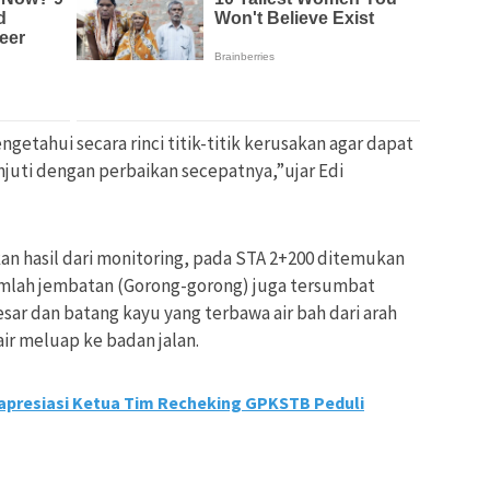
getahui secara rinci titik-titik kerusakan agar dapat
njuti dengan perbaikan secepatnya,”ujar Edi
n hasil dari monitoring, pada STA 2+200 ditemukan
ejumlah jembatan (Gorong-gorong) juga tersumbat
sar dan batang kayu yang terbawa air bah dari arah
r meluap ke badan jalan.
presiasi Ketua Tim Recheking GPKSTB Peduli