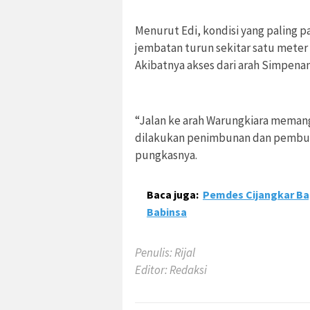
Menurut Edi, kondisi yang paling 
jembatan turun sekitar satu meter 
Akibatnya akses dari arah Simpena
“Jalan ke arah Warungkiara memang 
dilakukan penimbunan dan pembuata
pungkasnya.
Baca juga:
Pemdes Cijangkar Ba
Babinsa
Penulis: Rijal
Editor: Redaksi