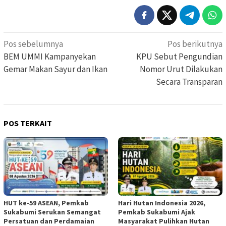
Navigasi
Pos sebelumnya
Pos berikutnya
pos
BEM UMMI Kampanyekan
KPU Sebut Pengundian
Gemar Makan Sayur dan Ikan
Nomor Urut Dilakukan
Secara Transparan
POS TERKAIT
HUT ke-59 ASEAN, Pemkab
Hari Hutan Indonesia 2026,
Sukabumi Serukan Semangat
Pemkab Sukabumi Ajak
Persatuan dan Perdamaian
Masyarakat Pulihkan Hutan