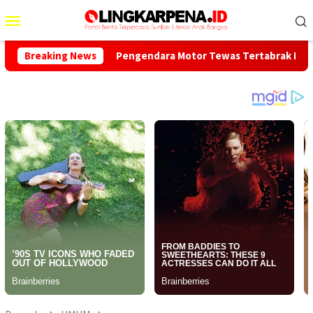
Menu
Mobile
kobar
Breaking News
Pengendara Motor Tewas Tertabrak Pickup di Jalan