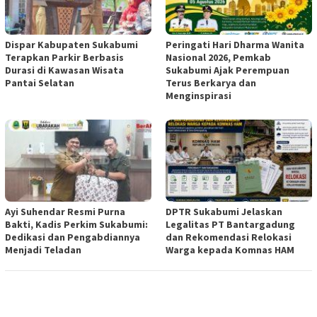
Dispar Kabupaten Sukabumi
Peringati Hari Dharma Wanita
Terapkan Parkir Berbasis
Nasional 2026, Pemkab
Durasi di Kawasan Wisata
Sukabumi Ajak Perempuan
Pantai Selatan
Terus Berkarya dan
Menginspirasi
Ayi Suhendar Resmi Purna
DPTR Sukabumi Jelaskan
Bakti, Kadis Perkim Sukabumi:
Legalitas PT Bantargadung
Dedikasi dan Pengabdiannya
dan Rekomendasi Relokasi
Menjadi Teladan
Warga kepada Komnas HAM