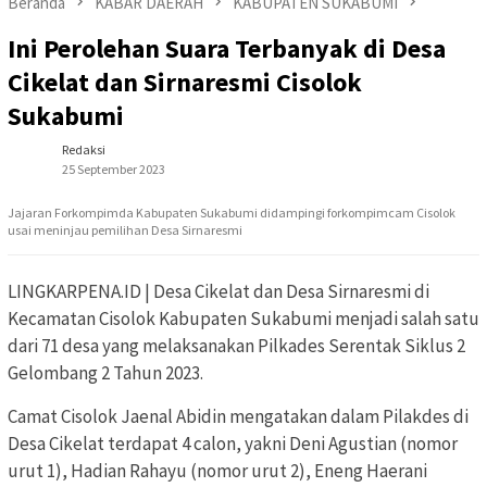
Beranda
KABAR DAERAH
KABUPATEN SUKABUMI
Ini Perolehan Suara Terbanyak di Desa
Cikelat dan Sirnaresmi Cisolok
Sukabumi
Redaksi
25 September 2023
Jajaran Forkompimda Kabupaten Sukabumi didampingi forkompimcam Cisolok
usai meninjau pemilihan Desa Sirnaresmi
LINGKARPENA.ID | Desa Cikelat dan Desa Sirnaresmi di
Kecamatan Cisolok Kabupaten Sukabumi menjadi salah satu
dari 71 desa yang melaksanakan Pilkades Serentak Siklus 2
Gelombang 2 Tahun 2023.
Camat Cisolok Jaenal Abidin mengatakan dalam Pilakdes di
Desa Cikelat terdapat 4 calon, yakni Deni Agustian (nomor
urut 1), Hadian Rahayu (nomor urut 2), Eneng Haerani