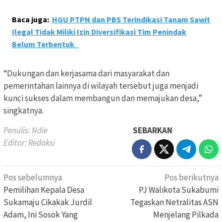
Baca juga:
HGU PTPN dan PBS Terindikasi Tanam Sawit
Ilegal Tidak Miliki Izin Diversifikasi Tim Penindak
Belum Terbentuk
“Dukungan dan kerjasama dari masyarakat dan
pemerintahan lainnya di wilayah tersebut juga menjadi
kunci sukses dalam membangun dan memajukan desa,”
singkatnya.
Penulis: Ndie
SEBARKAN
Editor: Redaksi
Navigasi
Pos sebelumnya
Pos berikutnya
pos
Pemilihan Kepala Desa
PJ Walikota Sukabumi
Sukamaju Cikakak Jurdil
Tegaskan Netralitas ASN
Adam, Ini Sosok Yang
Menjelang Pilkada