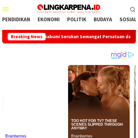
Menu
Mobile
PENDIDIKAN
EKONOMI
POLITIK
BUDAYA
SOSIAL
 Pemkab Sukabumi Serukan Semangat Persatuan dan Perdamaian
Breaking News