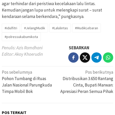
agar terhindar dari peristiwa kecelakaan lalu lintas.
Kemudian jangan lupa untuk melengkapi surat – surat
kendaraan selama berkendara,” pungkasnya.
#idulfitri
#JelangMudik
#Lalulintas
#MudikLebaran
#polressukabumikota
Penulis: Azis Ramdhani
SEBARKAN
Editor: Akoy Khoerudin
Navigasi
Pos sebelumnya
Pos berikutnya
pos
Pohon Tumbang di Ruas
Distribusikan 3.650 Rantang
Jalan Nasional Parungkuda
Cinta, Bupati Marwan:
Timpa Mobil Bok
Apresiasi Peran Semua Pihak
POS TERKAIT