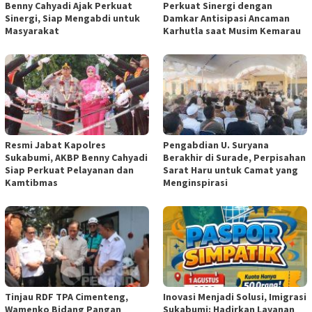
Benny Cahyadi Ajak Perkuat
Perkuat Sinergi dengan
Sinergi, Siap Mengabdi untuk
Damkar Antisipasi Ancaman
Masyarakat
Karhutla saat Musim Kemarau
Resmi Jabat Kapolres
Pengabdian U. Suryana
Sukabumi, AKBP Benny Cahyadi
Berakhir di Surade, Perpisahan
Siap Perkuat Pelayanan dan
Sarat Haru untuk Camat yang
Kamtibmas
Menginspirasi
Tinjau RDF TPA Cimenteng,
Inovasi Menjadi Solusi, Imigrasi
Wamenko Bidang Pangan
Sukabumi: Hadirkan Layanan