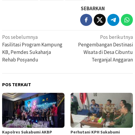
SEBARKAN
Navigasi
Pos sebelumnya
Pos berikutnya
pos
Fasilitasi Program Kampung
Pengembangan Destinasi
KB, Pemdes Sukaharja
Wisata di Desa Cibuntu
Rehab Posyandu
Terganjal Anggaran
POS TERKAIT
Kapolres Sukabumi AKBP
Perhutani KPH Sukabumi