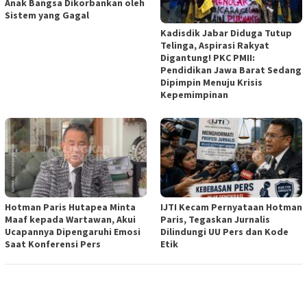
Anak Bangsa Dikorbankan oleh
Sistem yang Gagal
Kadisdik Jabar Diduga Tutup
Telinga, Aspirasi Rakyat
Digantung! PKC PMII:
Pendidikan Jawa Barat Sedang
Dipimpin Menuju Krisis
Kepemimpinan
Hotman Paris Hutapea Minta
IJTI Kecam Pernyataan Hotman
Maaf kepada Wartawan, Akui
Paris, Tegaskan Jurnalis
Ucapannya Dipengaruhi Emosi
Dilindungi UU Pers dan Kode
Saat Konferensi Pers
Etik