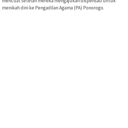
mencuat setelah mereka mengajukan dispensasi untuk
menikah dini ke Pengadilan Agama (PA) Ponorogo.