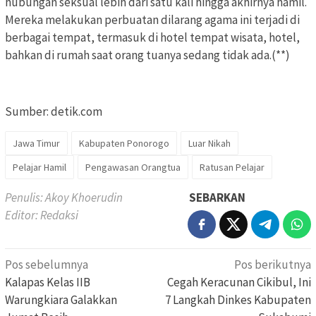
hubungan seksual lebih dari satu kali hingga akhirnya hamil.
Mereka melakukan perbuatan dilarang agama ini terjadi di
berbagai tempat, termasuk di hotel tempat wisata, hotel,
bahkan di rumah saat orang tuanya sedang tidak ada.(**)
Sumber: detik.com
Jawa Timur
Kabupaten Ponorogo
Luar Nikah
Pelajar Hamil
Pengawasan Orangtua
Ratusan Pelajar
Penulis: Akoy Khoerudin
SEBARKAN
Editor: Redaksi
Navigasi
Pos sebelumnya
Pos berikutnya
pos
Kalapas Kelas IIB
Cegah Keracunan Cikibul, Ini
Warungkiara Galakkan
7 Langkah Dinkes Kabupaten