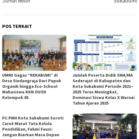
Jumat Besih
Sukabumi
POS TERKAIT
UMMI Gagas “REKABUMI” di
Jumlah Peserta Didik SMA/MA
Desa Sindangraja Dari Pupuk
Sederajat di Kabupaten dan
Organik hingga Eco-School
Kota Sukabumi Periode 2021–
Mahasiswa KKN OVOD
2025 Terus Meningkat,
Kelompok 05
Dominasi Siswa Kelas X Warnai
Tahun Ajaran 2025
PC PMII Kota Sukabumi Soroti
Carut-Marut Tata Kelola
Pendidikan, Fahmi Fauzi:
Jangan Biarkan Masa Depan