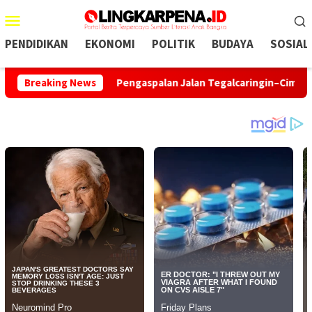
Menu
Mobile
PENDIDIKAN
EKONOMI
POLITIK
BUDAYA
SOSIAL
an KDM
Breaking News
Pengaspalan Jalan Tegalcaringin–Cimarinjung Dila