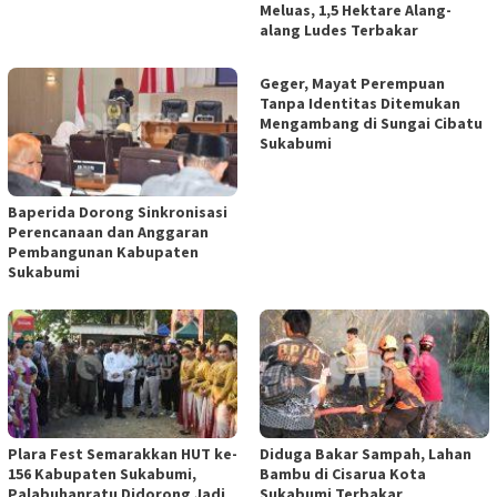
Meluas, 1,5 Hektare Alang-
alang Ludes Terbakar
Geger, Mayat Perempuan
Tanpa Identitas Ditemukan
Mengambang di Sungai Cibatu
Sukabumi
Baperida Dorong Sinkronisasi
Perencanaan dan Anggaran
Pembangunan Kabupaten
Sukabumi
Plara Fest Semarakkan HUT ke-
Diduga Bakar Sampah, Lahan
156 Kabupaten Sukabumi,
Bambu di Cisarua Kota
Palabuhanratu Didorong Jadi
Sukabumi Terbakar