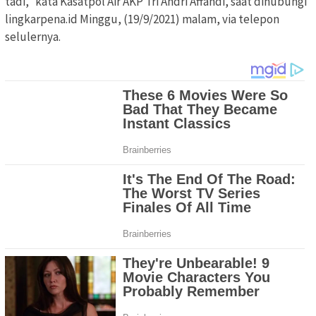
tadi,” kata Kasatpol Air AKP Tri Andri Affandi, saat dihubungi
lingkarpena.id Minggu, (19/9/2021) malam, via telepon
selulernya.