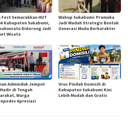
a Fest Semarakkan HUT
Wabup Sukabumi: Pramuka
56 Kabupaten Sukabumi,
Jadi Wadah Strategis Bentuk
buhanratu Didorong Jadi
Generasi Muda Berkarakter
et Wisata
nan Adminduk Jemput
Urus Pindah Domisili di
 Hadir di Tengah
Kabupaten Sukabumi Kini
arakat, Warga
Lebih Mudah dan Gratis
npedes Apresiasi