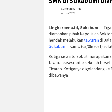
SMK di Sukabumi Dia
Samsun Ramlie
4 Juni 2021
Lingkarpena.id, Sukabumi
– Tiga
diamankan pihak Kepolisian Sektor
hendak melakukan
tawuran
di Jal
Sukabumi
, Kamis (03/06/2021) seki
Ketiga siswa tersebut merupakan s
tawuran siswa antar sekolah terseb
Cicarap. Ketiganya digelandang ke 
dibawanya.