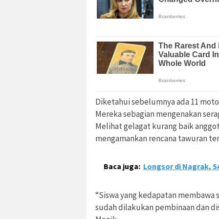
Diketahui sebelumnya ada 11 motor
Mereka sebagian mengenakan serag
Melihat gelagat kurang baik anggo
mengamankan rencana tawuran ter
Baca juga:
Longsor di Nagrak, 
“Siswa yang kedapatan membawa senj
sudah dilakukan pembinaan dan di