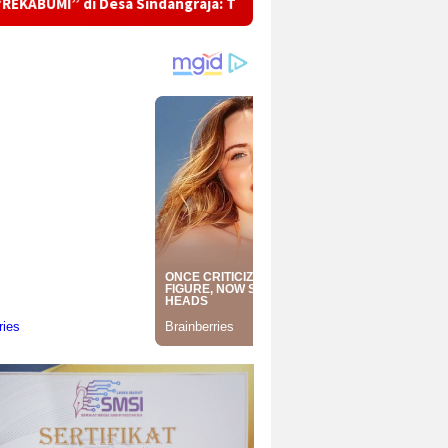
Sindangraja: Ti Pupuk Organik dugi ka Eco-School Mahasiswa K