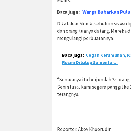
Monik.
Baca juga:
Warga Bubarkan Pulu
Dikatakan Monik, sebelum siswa di
dan orang tuanya datang. Mereka 
mengulangi perbuatannya.
Baca juga:
Cegah Kerumunan, Ka
Resmi Ditutup Sementara
“Semuanya itu berjumlah 25 orang.
Senin lusa, kami segera panggil ke
terangnya.
Reporter: Akoy Khoerudin