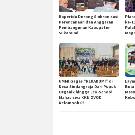
Baperida Dorong Sinkronisasi
Plar
Perencanaan dan Anggaran
ke-1
Pembangunan Kabupaten
Pala
Sukabumi
Magn
UMMI Gagas “REKABUMI” di
Laya
Desa Sindangraja Dari Pupuk
Bola
Organik hingga Eco-School
Masy
Mahasiswa KKN OVOD
Kebo
Kelompok 05