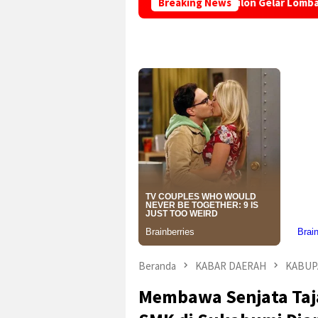
-81 RI, Puskesmas Jampangkulon Gelar Lomba CC Kader dan Ling
Breaking News
Beranda
KABAR DAERAH
KABUP
Membawa Senjata Taj