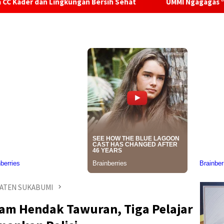
kungan Bersih Sehat
UMMI Ngagagas “REKABUMI” di Desa 
ATEN SUKABUMI
am Hendak Tawuran, Tiga Pelajar