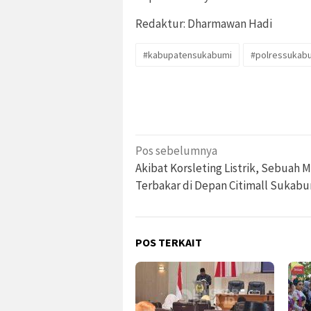
Redaktur: Dharmawan Hadi
#kabupatensukabumi
#polressukab
Navigasi
Pos sebelumnya
pos
Akibat Korsleting Listrik, Sebuah 
Terbakar di Depan Citimall Sukab
POS TERKAIT