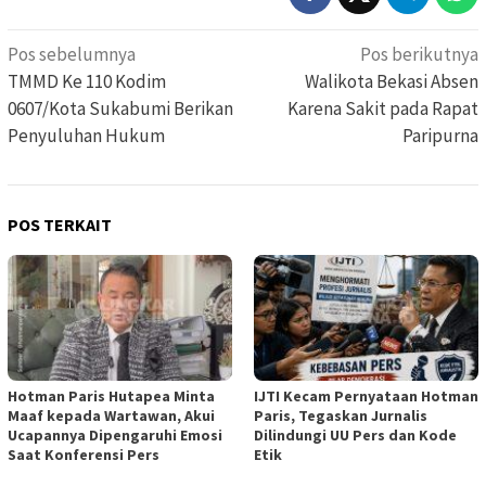
Navigasi
Pos sebelumnya
Pos berikutnya
pos
TMMD Ke 110 Kodim
Walikota Bekasi Absen
0607/Kota Sukabumi Berikan
Karena Sakit pada Rapat
Penyuluhan Hukum
Paripurna
POS TERKAIT
Hotman Paris Hutapea Minta
IJTI Kecam Pernyataan Hotman
Maaf kepada Wartawan, Akui
Paris, Tegaskan Jurnalis
Ucapannya Dipengaruhi Emosi
Dilindungi UU Pers dan Kode
Saat Konferensi Pers
Etik