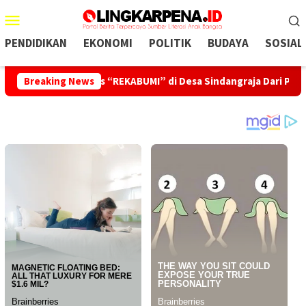
Menu
Mobile
PENDIDIKAN
EKONOMI
POLITIK
BUDAYA
SOSIAL
UMMI Gagas “REKABUMI” di Desa Sindangraja Dari Pupuk Organ
Breaking News