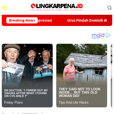
Menu
Mobile
onpedes Apresiasi
Breaking News
Urus Pindah Domisili di Kabupaten Su