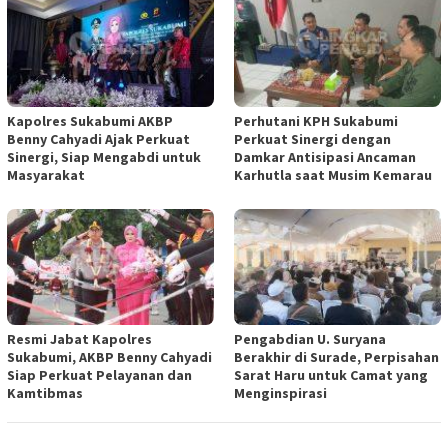
Kapolres Sukabumi AKBP
Perhutani KPH Sukabumi
Benny Cahyadi Ajak Perkuat
Perkuat Sinergi dengan
Sinergi, Siap Mengabdi untuk
Damkar Antisipasi Ancaman
Masyarakat
Karhutla saat Musim Kemarau
Resmi Jabat Kapolres
Pengabdian U. Suryana
Sukabumi, AKBP Benny Cahyadi
Berakhir di Surade, Perpisahan
Siap Perkuat Pelayanan dan
Sarat Haru untuk Camat yang
Kamtibmas
Menginspirasi