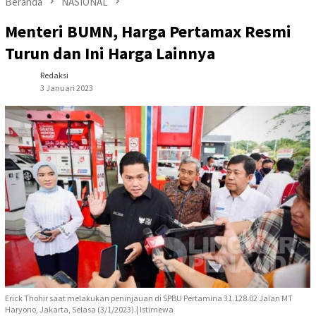
Beranda
NASIONAL
Menteri BUMN, Harga Pertamax Resmi
Turun dan Ini Harga Lainnya
Redaksi
3 Januari 2023
Erick Thohir saat melakukan peninjauan di SPBU Pertamina 31.128.02 Jalan MT
Haryono, Jakarta, Selasa (3/1/2023).| Istimewa