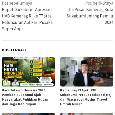
Navigasi
Pos sebelumnya
Pos berikutnya
pos
Bupati Sukabumi Apresiasi
Ini Pesan Kemenag Kota
HAB Kemenag RI ke 77 atas
Sukabumi Jelang Pemilu
Peluncuran Aplikasi Pusaka
2024
Super Apps
POS TERKAIT
Hari Hutan Indonesia 2026,
Kemenhaj RI Ajak IPHI
Pemkab Sukabumi Ajak
Sukabumi Perkuat Edukasi Haji
Masyarakat Pulihkan Hutan
dan Waspadai Modus Travel
dan Jaga Kehidupan
Umrah Murah