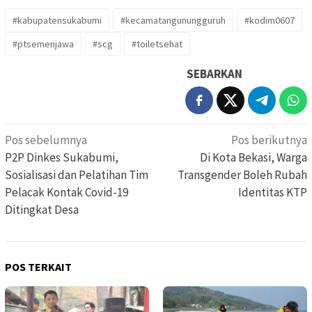
#kabupatensukabumi
#kecamatangunungguruh
#kodim0607
#ptsemenjawa
#scg
#toiletsehat
SEBARKAN
Navigasi
Pos sebelumnya
Pos berikutnya
pos
P2P Dinkes Sukabumi,
Di Kota Bekasi, Warga
Sosialisasi dan Pelatihan Tim
Transgender Boleh Rubah
Pelacak Kontak Covid-19
Identitas KTP
Ditingkat Desa
POS TERKAIT