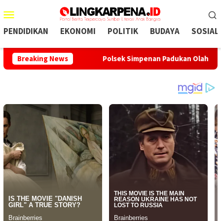
Menu
Mobile
PENDIDIKAN
EKONOMI
POLITIK
BUDAYA
SOSIAL
i Selatan
Breaking News
Polsek Simpenan Padukan Olahraga dan Aksi Ber