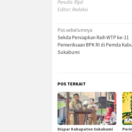
Penulis: Rijal
Editor: Redaksi
Navigasi
Pos sebelumnya
pos
Sekda Persiapkan Raih WTP ke-11
Pemeriksaan BPK RI di Pemda Kab
Sukabumi
POS TERKAIT
Dispar Kabupaten Sukabumi
Peri