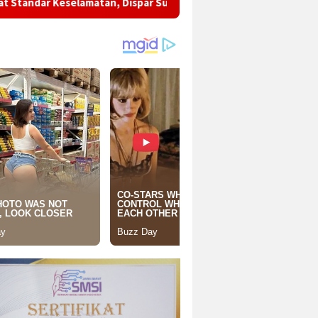
tan, Dispar Sukabumi Dorong SDM Pariwisata Semakin Profesiona