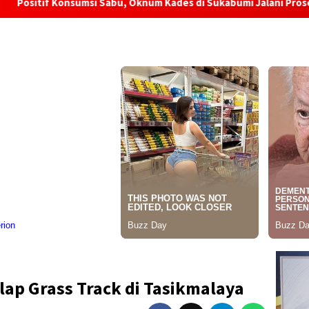
Sabu, Oknum Kades di Sukabumi Jalani Proses Asesmen untuk Reha
ap Grass Track di Tasikmalaya