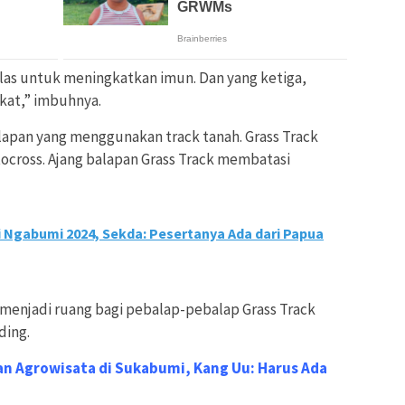
elas untuk meningkatkan imun. Dan yang ketiga,
kat,” imbuhnya.
alapan yang menggunakan track tanah. Grass Track
cross. Ajang balapan Grass Track membatasi
 Ngabumi 2024, Sekda: Pesertanya Ada dari Papua
menjadi ruang bagi pebalap-pebalap Grass Track
ding.
 Agrowisata di Sukabumi, Kang Uu: Harus Ada