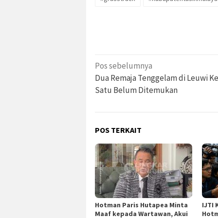
Navigasi
Pos sebelumnya
pos
Dua Remaja Tenggelam di Leuwi Ke
Satu Belum Ditemukan
POS TERKAIT
Hotman Paris Hutapea Minta
IJTI
Maaf kepada Wartawan, Akui
Hotm