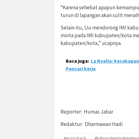
“Karena sehebat apapun kemampuan
turun di lapangan akan sulit meraih
Selain itu, Uu mendorong IMI kab
minta pada IMI kabupaten/kota men
kabupaten/kota,” ucapnya.
Baca juga:
La Nyalla: Kecakapan 
Pencari Kerja
Reporter: Humas Jabar
Redaktur: Dharmawan Hadi
#grasstrack
#kabupatentasikmalaya