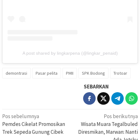
A post shared by lingkarpena (@lingkar_penaid)
demontrasi
Pasar pelita
PMII
SPK Bodong
Trotoar
SEBARKAN
Navigasi
Pos sebelumnya
Pos berikutnya
pos
Pemdes Cikelat Promosikan
Wisata Muara Tegalbuled
Trek Sepeda Gunung Cibek
Diresmikan, Marwan: Nanti
Ada Jetsky