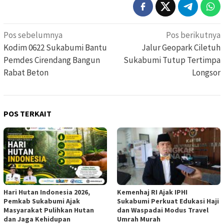
Navigasi
Pos sebelumnya
Pos berikutnya
pos
Kodim 0622 Sukabumi Bantu
Jalur Geopark Ciletuh
Pemdes Cirendang Bangun
Sukabumi Tutup Tertimpa
Rabat Beton
Longsor
POS TERKAIT
Hari Hutan Indonesia 2026,
Kemenhaj RI Ajak IPHI
Pemkab Sukabumi Ajak
Sukabumi Perkuat Edukasi Haji
Masyarakat Pulihkan Hutan
dan Waspadai Modus Travel
dan Jaga Kehidupan
Umrah Murah