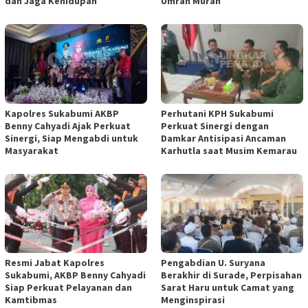
dan Jaga Kehidupan
Umrah Murah
Kapolres Sukabumi AKBP
Perhutani KPH Sukabumi
Benny Cahyadi Ajak Perkuat
Perkuat Sinergi dengan
Sinergi, Siap Mengabdi untuk
Damkar Antisipasi Ancaman
Masyarakat
Karhutla saat Musim Kemarau
Resmi Jabat Kapolres
Pengabdian U. Suryana
Sukabumi, AKBP Benny Cahyadi
Berakhir di Surade, Perpisahan
Siap Perkuat Pelayanan dan
Sarat Haru untuk Camat yang
Kamtibmas
Menginspirasi