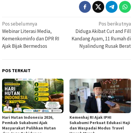
Navigasi
Pos sebelumnya
Pos berikutnya
pos
Webinar Literasi Media,
Diduga Akibat Cut and Fill
Kemenkominfo dan DPR RI
Kandang Ayam, 11 Rumah di
Ajak Bijak Bermedsos
Nyalindung Rusak Berat
POS TERKAIT
Hari Hutan Indonesia 2026,
Kemenhaj RI Ajak IPHI
Pemkab Sukabumi Ajak
Sukabumi Perkuat Edukasi Haji
Masyarakat Pulihkan Hutan
dan Waspadai Modus Travel