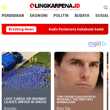
Menu
Mobile
PENDIDIKAN
EKONOMI
POLITIK
BUDAYA
SOSIAL
ompok 05
Breaking News
Kadis Pariwisata Sukabumi Sambangi Tokoh Bu