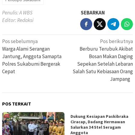
Penulis: A WBS
SEBARKAN
Editor: Redaksi
Navigasi
Pos sebelumnya
Pos berikutnya
pos
Warga Alami Serangan
Berburu Terubuk Akibat
Jantung, Anggota Samapta
Bosan Makan Daging
Polres Sukabumi Bergerak
Sepekan Setelah Lebaran
Cepat
Salah Satu Kebiasaan Orang
Jampang
POS TERKAIT
Dukung Kesiapan Paskibraka
Ciracap, Dadang Hermawan
Salurkan 34 Stel Seragam
Anggota