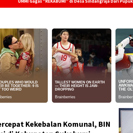
 “REKABUMI” di Desa Sindangraja Dari Pupuk Organik hingga Ec
ercepat Kekebalan Komunal, BIN