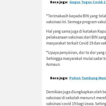
Baca juga:
Gugus Tugas Covid-19
“Terimakasih kepada BIN yang te
vaksinasi ini. Semoga program vaksin
Hal yang sama juga di katakan Ka
pelaksanaan vaksinasi dari BIN sang
masyarakat terkait Covid 19 dan vak
“Upaya penyisiran, dor to dor yang 
Sehingga masyarakat mulai sadar ba
Asmaun.
Baca juga:
Pohon Tumbang Meni
Demikian juga diungkapkan oleh b
vaksinasi di sekolah menurut me
vaksinasi covid 19 bagi siswa. Sehi