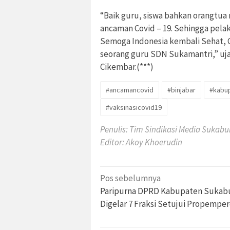
“Baik guru, siswa bahkan orangtu
ancaman Covid – 19. Sehingga pel
Semoga Indonesia kembali Sehat, C
seorang guru SDN Sukamantri,” uj
Cikembar.(***)
#ancamancovid
#binjabar
#kabu
#vaksinasicovid19
Penulis: Tim Sindikasi Media Sukab
Editor: Akoy Khoerudin
Navigasi
Pos sebelumnya
pos
Paripurna DPRD Kabupaten Sukab
Digelar 7 Fraksi Setujui Propemper