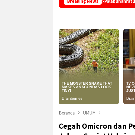
k di Tikungan Jalur Cikidang-Palabuhanratu
Breaking News
UMMI Gagas
Beranda
UMUM
Cegah Omicron dan P