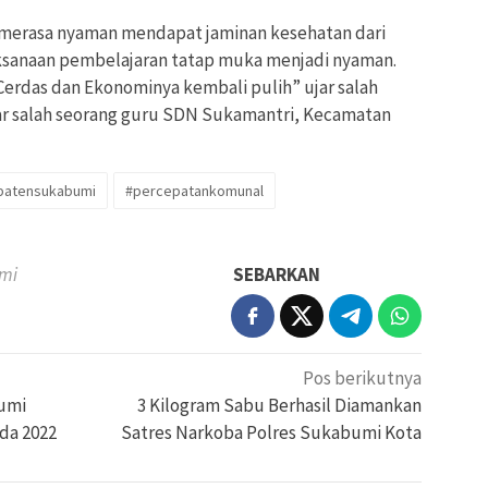
a merasa nyaman mendapat jaminan kesehatan dari
aksanaan pembelajaran tatap muka menjadi nyaman.
erdas dan Ekonominya kembali pulih” ujar salah
ar salah seorang guru SDN Sukamantri, Kecamatan
patensukabumi
#percepatankomunal
umi
SEBARKAN
Pos berikutnya
umi
3 Kilogram Sabu Berhasil Diamankan
da 2022
Satres Narkoba Polres Sukabumi Kota