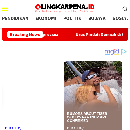
Menu
Mobile
PENDIDIKAN
EKONOMI
POLITIK
BUDAYA
SOSIAL
bonpedes Apresiasi
Breaking News
Urus Pindah Domisili di Kabupaten S