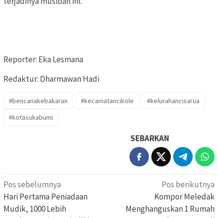
terjadinya musibah ini.
Reporter: Eka Lesmana
Redaktur: Dharmawan Hadi
#bencanakebakaran
#kecamatancikole
#kelurahancisarua
#kotasukabumi
SEBARKAN
Navigasi
Pos sebelumnya
Pos berikutnya
pos
Hari Pertama Peniadaan
Kompor Meledak
Mudik, 1000 Lebih
Menghanguskan 1 Rumah