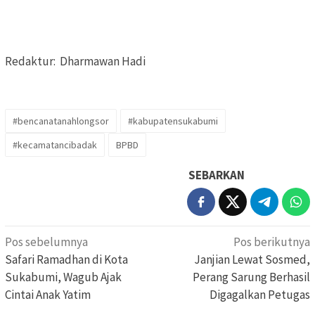
Redaktur: Dharmawan Hadi
#bencanatanahlongsor
#kabupatensukabumi
#kecamatancibadak
BPBD
SEBARKAN
Navigasi
Pos sebelumnya
Pos berikutnya
pos
Safari Ramadhan di Kota
Janjian Lewat Sosmed,
Sukabumi, Wagub Ajak
Perang Sarung Berhasil
Cintai Anak Yatim
Digagalkan Petugas