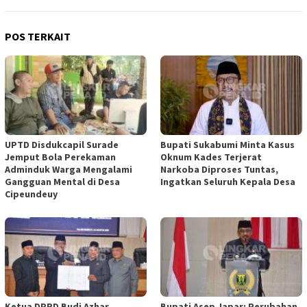
POS TERKAIT
UPTD Disdukcapil Surade
Bupati Sukabumi Minta Kasus
Jemput Bola Perekaman
Oknum Kades Terjerat
Adminduk Warga Mengalami
Narkoba Diproses Tuntas,
Gangguan Mental di Desa
Ingatkan Seluruh Kepala Desa
Cipeundeuy
Ketua DPRD Budi Azhar
Bupati Asep Japar: Perubahan