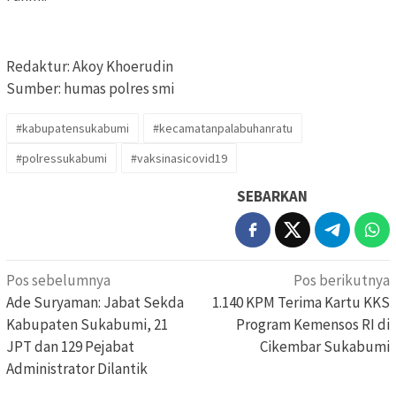
Redaktur: Akoy Khoerudin
Sumber: humas polres smi
#kabupatensukabumi
#kecamatanpalabuhanratu
#polressukabumi
#vaksinasicovid19
SEBARKAN
Navigasi
Pos sebelumnya
Pos berikutnya
pos
Ade Suryaman: Jabat Sekda
1.140 KPM Terima Kartu KKS
Kabupaten Sukabumi, 21
Program Kemensos RI di
JPT dan 129 Pejabat
Cikembar Sukabumi
Administrator Dilantik