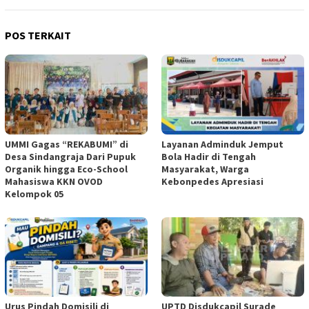
POS TERKAIT
UMMI Gagas “REKABUMI” di
Layanan Adminduk Jemput
Desa Sindangraja Dari Pupuk
Bola Hadir di Tengah
Organik hingga Eco-School
Masyarakat, Warga
Mahasiswa KKN OVOD
Kebonpedes Apresiasi
Kelompok 05
Urus Pindah Domisili di
UPTD Disdukcapil Surade