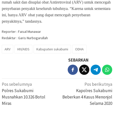
rumah sakit dan disuplai obat Antiretroviral (ARV) untuk mencegah
penyebaran penyakit keseluruh tubuhnya. “Karena untuk sementara
ini, hanya ARV obat yang dapat mencegah penyebaran
penyakitnya,” tandasnya.
Reporter : Faisal Munawar
Redaktur : Garis Nurbogarullah
ARV
HIV/AIDS
Kabupaten sukabumi
ODHA
SEBARKAN
Navigasi
Pos sebelumnya
Pos berikutnya
pos
Polres Sukabumi
Kapolres Sukabumi
Musnahkan 10.326 Botol
Beberkan 4 Kasus Menonjol
Miras
Selama 2020