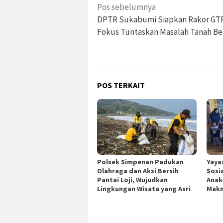
Navigasi
Pos sebelumnya
pos
DPTR Sukabumi Siapkan Rakor GT
Fokus Tuntaskan Masalah Tanah Be
POS TERKAIT
Polsek Simpenan Padukan
Yaya
Olahraga dan Aksi Bersih
Sosi
Pantai Loji, Wujudkan
Anak
Lingkungan Wisata yang Asri
Makm