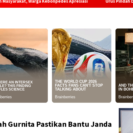
ebonpedes Apresiasi
Urus Pindah Domisili di Kabupaten 
ah Gurnita Pastikan Bantu Janda