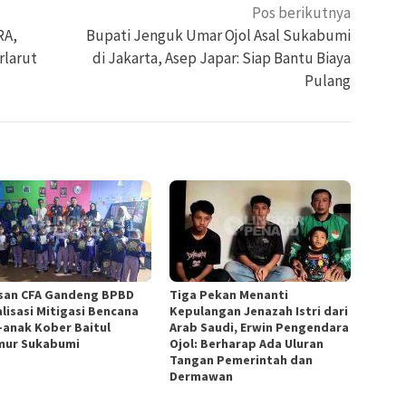
Pos berikutnya
RA,
Bupati Jenguk Umar Ojol Asal Sukabumi
rlarut
di Jakarta, Asep Japar: Siap Bantu Biaya
Pulang
san CFA Gandeng BPBD
Tiga Pekan Menanti
alisasi Mitigasi Bencana
Kepulangan Jenazah Istri dari
-anak Kober Baitul
Arab Saudi, Erwin Pengendara
ur Sukabumi
Ojol: Berharap Ada Uluran
Tangan Pemerintah dan
Dermawan