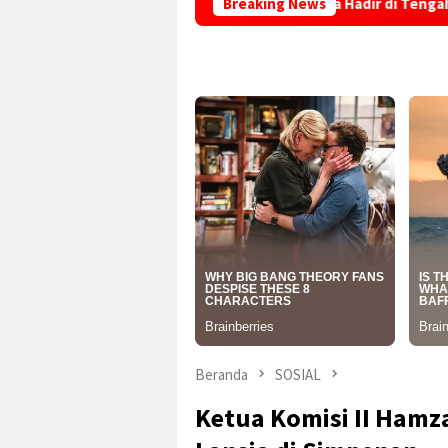
nan Adminduk Jemput Bola Hadir di Tengah Masyarakat, Warga K
Breaking News
Beranda
SOSIAL
Ketua Komisi II Hamz