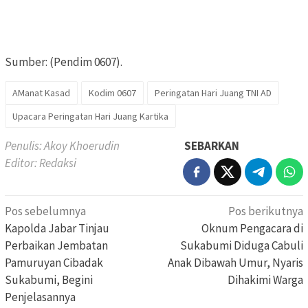
Sumber: (Pendim 0607).
AManat Kasad
Kodim 0607
Peringatan Hari Juang TNI AD
Upacara Peringatan Hari Juang Kartika
Penulis: Akoy Khoerudin
SEBARKAN
Editor: Redaksi
Navigasi
Pos sebelumnya
Pos berikutnya
pos
Kapolda Jabar Tinjau
Oknum Pengacara di
Perbaikan Jembatan
Sukabumi Diduga Cabuli
Pamuruyan Cibadak
Anak Dibawah Umur, Nyaris
Sukabumi, Begini
Dihakimi Warga
Penjelasannya