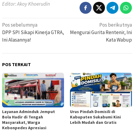
Editor: Akoy Khoerudin
Navigasi
Pos sebelumnya
Pos berikutnya
pos
DPP SPI Sikapi Kinerja GTRA,
Mengurai Gurita Rentenir, Ini
Ini Alasannya!
Kata Wabup
POS TERKAIT
Layanan Adminduk Jemput
Urus Pindah Domisili di
Bola Hadir di Tengah
Kabupaten Sukabumi Kini
Masyarakat, Warga
Lebih Mudah dan Gratis
Kebonpedes Apresiasi