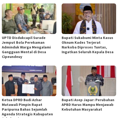
UPTD Disdukcapil Surade
Bupati Sukabumi Minta Kasus
Jemput Bola Perekaman
Oknum Kades Terjerat
Adminduk Warga Mengalami
Narkoba Diproses Tuntas,
Gangguan Mental di Desa
Ingatkan Seluruh Kepala Desa
Cipeundeuy
Ketua DPRD Budi Azhar
Bupati Asep Japar: Perubahan
Mutawali Pimpin Rapat
APBD Harus Mampu Menjawab
Paripurna Bahas Sejumlah
Kebutuhan Masyarakat
Agenda Strategis Kabupaten