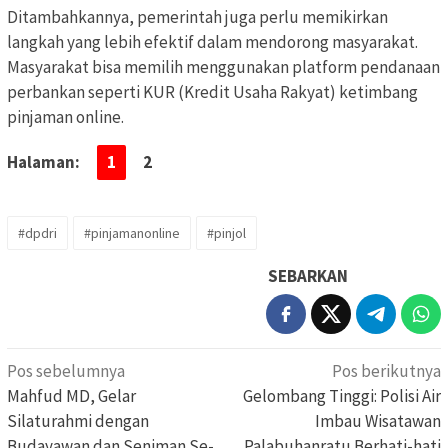
Ditambahkannya, pemerintah juga perlu memikirkan
langkah yang lebih efektif dalam mendorong masyarakat.
Masyarakat bisa memilih menggunakan platform pendanaan
perbankan seperti KUR (Kredit Usaha Rakyat) ketimbang
pinjaman online.
Halaman:
1
2
#dpdri
#pinjamanonline
#pinjol
SEBARKAN
Navigasi
Pos sebelumnya
Pos berikutnya
pos
Mahfud MD, Gelar
Gelombang Tinggi: Polisi Air
Silaturahmi dengan
Imbau Wisatawan
Budayawan dan Seniman Se-
Palabuhanratu Berhati-hati