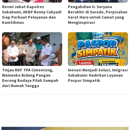
Resmi Jabat Kapolres
Pengabdian U. Suryana
Sukabumi, AKBP Benny Cahyadi
Berakhir di Surade, Perpisahan
Siap Perkuat Pelayanan dan
Sarat Haru untuk Camat yang
Kamtibmas
Menginspirasi
Tinjau RDF TPA Cimenteng,
Inovasi Menjadi Solusi, Imigrasi
Wamenko Bidang Pangan
Sukabumi: Hadirkan Layanan
Dorong Budaya Pilah Sampah
Paspor Simpatik
dari Rumah Tangga