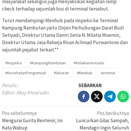
masyarakat sekaligus juga menyaksikan kegiatan ramp
check terhadap sejumlah bus di terminal tersebut.
Turut mendampingi Menhub pada inspeksi ke Terminal
Kampung Rambutan yaitu Dirjen Perhubungan Darat Budi
Setiyadi, Direktur Utama Damri Setia N. Milatia Moemin,
Direktur Utama Jasa Raharja Rivan Achmad Purwantono dan
sejumlah pejabat terkait.**
#Inspeksi
#KampungRambutan
#KelaikanArmada
#KesehatanPengemudi
#lebaran
#Menhub
terminal
Penulis: -
SEBARKAN
Editor: Akoy Khoerudin
Navigasi
Pos sebelumnya
Pos berikutnya
pos
Mengurai Gurita Rentenir, Ini
Luncurkan Gilas Sampah,
Kata Wabup
Mendagri Ingin Seluruh