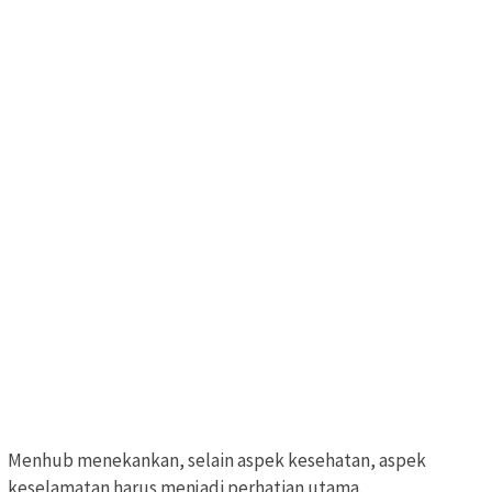
Menhub menekankan, selain aspek kesehatan, aspek
keselamatan harus menjadi perhatian utama.