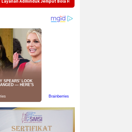
emput Bola Hadir di Tengah Masyarakat, Warga Kebonpedes Apre