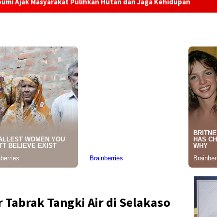
 Pulihkan Hutan dan Jaga Kehidupan
Layanan Adminduk J
Tabrak Tangki Air di Selakaso