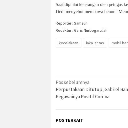
Saat dipintai keterangan oleh petugas k
Dedi menyebut membawa benur. “Memb
Reporter : Samsun
Redaktur : Garis Nurbogarullah
kecelakaan
laka lantas
mobil be
Navigasi
Pos sebelumnya
pos
Perpustakaan Ditutup, Gabriel Ba
Pegawainya Positif Corona
POS TERKAIT