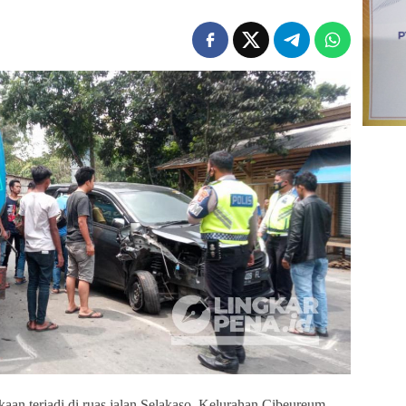
n terjadi di ruas jalan Selakaso, Kelurahan Cibeureum,