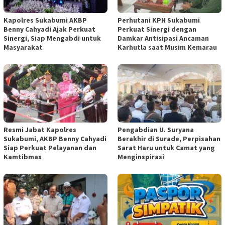
Kapolres Sukabumi AKBP
Perhutani KPH Sukabumi
Benny Cahyadi Ajak Perkuat
Perkuat Sinergi dengan
Sinergi, Siap Mengabdi untuk
Damkar Antisipasi Ancaman
Masyarakat
Karhutla saat Musim Kemarau
Resmi Jabat Kapolres
Pengabdian U. Suryana
Sukabumi, AKBP Benny Cahyadi
Berakhir di Surade, Perpisahan
Siap Perkuat Pelayanan dan
Sarat Haru untuk Camat yang
Kamtibmas
Menginspirasi