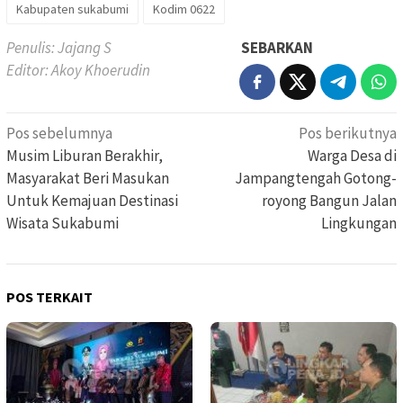
Kabupaten sukabumi
Kodim 0622
Penulis: Jajang S
SEBARKAN
Editor: Akoy Khoerudin
Navigasi
Pos sebelumnya
Pos berikutnya
pos
Musim Liburan Berakhir,
Warga Desa di
Masyarakat Beri Masukan
Jampangtengah Gotong-
Untuk Kemajuan Destinasi
royong Bangun Jalan
Wisata Sukabumi
Lingkungan
POS TERKAIT