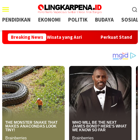
Menu
Mobile
PENDIDIKAN
EKONOMI
POLITIK
BUDAYA
SOSIAL
ngkungan Wisata yang Asri
Breaking News
Perkuat Standar Keselamatan,