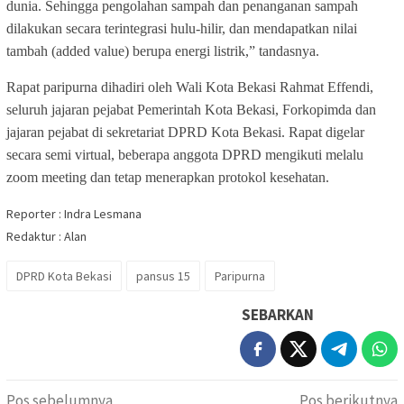
dunia. Sehingga pengolahan sampah dan penanganan sampah
dilakukan secara terintegrasi hulu-hilir, dan mendapatkan nilai
tambah (added value) berupa energi listrik,” tandasnya.
Rapat paripurna dihadiri oleh Wali Kota Bekasi Rahmat Effendi,
seluruh jajaran pejabat Pemerintah Kota Bekasi, Forkopimda dan
jajaran pejabat di sekretariat DPRD Kota Bekasi. Rapat digelar
secara semi virtual, beberapa anggota DPRD mengikuti melalu
zoom meeting dan tetap menerapkan protokol kesehatan.
Reporter : Indra Lesmana
Redaktur : Alan
DPRD Kota Bekasi
pansus 15
Paripurna
SEBARKAN
Navigasi
Pos sebelumnya
Pos berikutnya