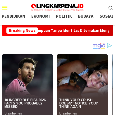
Menu
Mobile
PENDIDIKAN
EKONOMI
POLITIK
BUDAYA
SOSIAL
ayat Perempuan Tanpa Identitas Ditemukan Mengambang di Sung
Breaking News