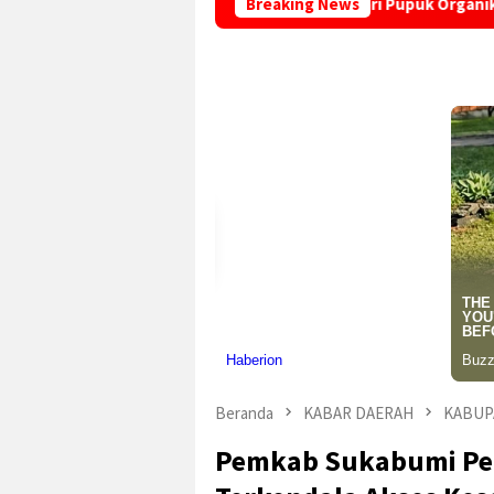
ABUMI” di Desa Sindangraja Dari Pupuk Organik hingga Eco-Sch
Breaking News
Beranda
KABAR DAERAH
KABUP
Pemkab Sukabumi Per