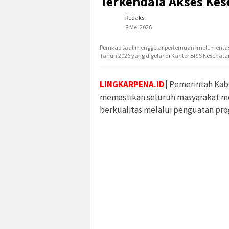
Terkendala Akses Ke
Redaksi
8 Mei 2026
Pemkab saat menggelar pertemuan Implementasi 
Tahun 2026 yang digelar di Kantor BPJS Kesehata
LINGKARPENA.ID
|
Pemerintah Kab
memastikan seluruh masyarakat me
berkualitas melalui penguatan pro