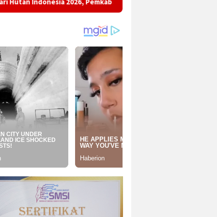
ia 2026, Pemkab Sukabumi Ajak Masyarakat Pulihkan Hutan dan J