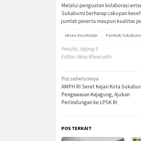
Melalui penguatan kolaborasi ant
Sukabumi berharap cakupan kesehat
jumlah peserta maupun kualitas pe
Akses Kesehatan
Pemkab Sukabumi
Penulis: Jajang S
Editor: Akoy Khoerudin
Navigasi
Pos sebelumnya
pos
AMPH RI Seret Kejari Kota Sukabu
Pengawasan Kejagung, Ajukan
Perlindungan ke LPSK RI
POS TERKAIT