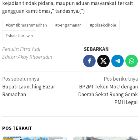
kejadian tindak pidana, maupun aduan masyarakat terkait
gangguan kamtibmas,” tandasnya.(*)
#kamtibmasramadhan
#pengamanan
#polsekcikole
#shalattarawih
Penulis: Fitra Yudi
SEBARKAN
Editor: Akoy Khoerudin
Navigasi
Pos sebelumnya
Pos berikutnya
pos
Bupati Launching Bazar
BP2MI Teken MoU dengan
Ramadhan
Daerah Sekat Ruang Gerak
PMI ILegal
POS TERKAIT