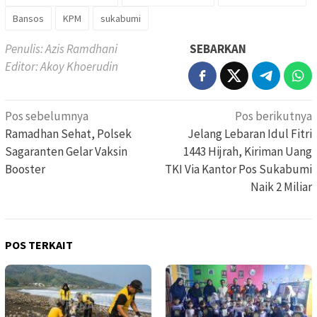
Bansos
KPM
sukabumi
Penulis: Azis Ramdhani
SEBARKAN
Editor: Akoy Khoerudin
Navigasi
Pos sebelumnya
Pos berikutnya
pos
Ramadhan Sehat, Polsek
Jelang Lebaran Idul Fitri
Sagaranten Gelar Vaksin
1443 Hijrah, Kiriman Uang
Booster
TKI Via Kantor Pos Sukabumi
Naik 2 Miliar
POS TERKAIT