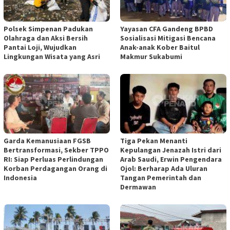
Polsek Simpenan Padukan
Yayasan CFA Gandeng BPBD
Olahraga dan Aksi Bersih
Sosialisasi Mitigasi Bencana
Pantai Loji, Wujudkan
Anak-anak Kober Baitul
Lingkungan Wisata yang Asri
Makmur Sukabumi
Garda Kemanusiaan FGSB
Tiga Pekan Menanti
Bertransformasi, Sekber TPPO
Kepulangan Jenazah Istri dari
RI: Siap Perluas Perlindungan
Arab Saudi, Erwin Pengendara
Korban Perdagangan Orang di
Ojol: Berharap Ada Uluran
Indonesia
Tangan Pemerintah dan
Dermawan