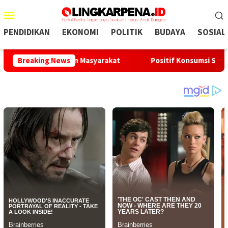
Menu
Mobile
PENDIDIKAN
EKONOMI
POLITIK
BUDAYA
SOSIAL
b Kebutuhan Masyarakat
Breaking News
Positif Konsumsi Sabu, Oknum K