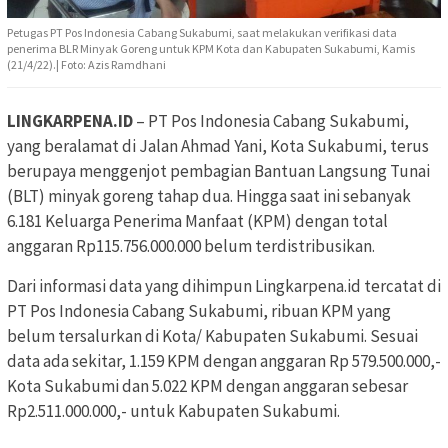
Petugas PT Pos Indonesia Cabang Sukabumi, saat melakukan verifikasi data
penerima BLR Minyak Goreng untuk KPM Kota dan Kabupaten Sukabumi, Kamis
(21/4/22).| Foto: Azis Ramdhani
LINGKARPENA.ID
– PT Pos Indonesia Cabang Sukabumi,
yang beralamat di Jalan Ahmad Yani, Kota Sukabumi, terus
berupaya menggenjot pembagian Bantuan Langsung Tunai
(BLT) minyak goreng tahap dua. Hingga saat ini sebanyak
6.181 Keluarga Penerima Manfaat (KPM) dengan total
anggaran Rp115.756.000.000 belum terdistribusikan.
Dari informasi data yang dihimpun Lingkarpena.id tercatat di
PT Pos Indonesia Cabang Sukabumi, ribuan KPM yang
belum tersalurkan di Kota/ Kabupaten Sukabumi. Sesuai
data ada sekitar, 1.159 KPM dengan anggaran Rp 579.500.000,-
Kota Sukabumi dan 5.022 KPM dengan anggaran sebesar
Rp2.511.000.000,- untuk Kabupaten Sukabumi.