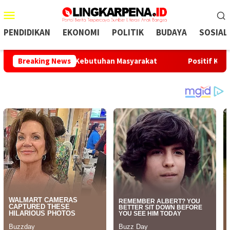
Menu
Mobile
PENDIDIKAN
EKONOMI
POLITIK
BUDAYA
SOSIAL
 Mampu Menjawab Kebutuhan Masyarakat
Breaking News
Positif Konsumsi