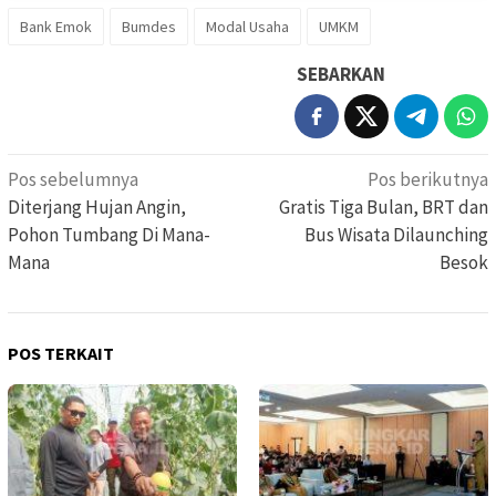
Bank Emok
Bumdes
Modal Usaha
UMKM
SEBARKAN
Navigasi
Pos sebelumnya
Pos berikutnya
pos
Diterjang Hujan Angin,
Gratis Tiga Bulan, BRT dan
Pohon Tumbang Di Mana-
Bus Wisata Dilaunching
Mana
Besok
POS TERKAIT