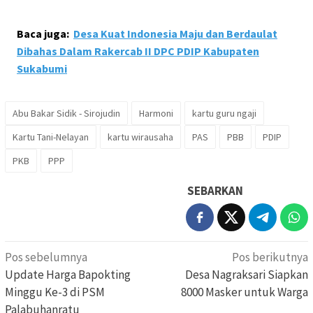
Baca juga:
Desa Kuat Indonesia Maju dan Berdaulat
Dibahas Dalam Rakercab II DPC PDIP Kabupaten
Sukabumi
Abu Bakar Sidik - Sirojudin
Harmoni
kartu guru ngaji
Kartu Tani-Nelayan
kartu wirausaha
PAS
PBB
PDIP
PKB
PPP
SEBARKAN
Navigasi
Pos sebelumnya
Pos berikutnya
pos
Update Harga Bapokting
Desa Nagraksari Siapkan
Minggu Ke-3 di PSM
8000 Masker untuk Warga
Palabuhanratu