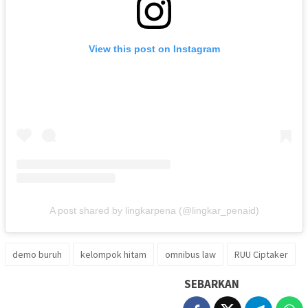
View this post on Instagram
A post shared by lingkarpena (@lingkar_penaid)
demo buruh
kelompok hitam
omnibus law
RUU Ciptaker
SEBARKAN