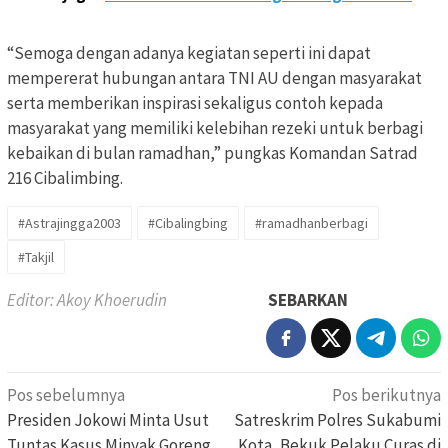
“Semoga dengan adanya kegiatan seperti ini dapat
mempererat hubungan antara TNI AU dengan masyarakat
serta memberikan inspirasi sekaligus contoh kepada
masyarakat yang memiliki kelebihan rezeki untuk berbagi
kebaikan di bulan ramadhan,” pungkas Komandan Satrad
216 Cibalimbing.
#Astrajingga2003
#Cibalingbing
#ramadhanberbagi
#Takjil
Editor: Akoy Khoerudin
SEBARKAN
Navigasi
Pos sebelumnya
Pos berikutnya
pos
Presiden Jokowi Minta Usut
Satreskrim Polres Sukabumi
Tuntas Kasus Minyak Goreng
Kota, Bekuk Pelaku Curas di