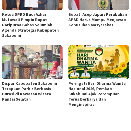
Ketua DPRD Budi Azhar
Bupati Asep Japar: Perubahan
Mutawali Pimpin Rapat
APBD Harus Mampu Menjawab
Paripurna Bahas Sejumlah
Kebutuhan Masyarakat
Agenda Strategis Kabupaten
Sukabumi
Dispar Kabupaten Sukabumi
Peringati Hari Dharma Wanita
Terapkan Parkir Berbasis
Nasional 2026, Pemkab
Durasi di Kawasan Wisata
Sukabumi Ajak Perempuan
Pantai Selatan
Terus Berkarya dan
Menginspirasi