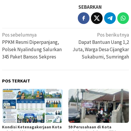
SEBARKAN
Navigasi
Pos sebelumnya
Pos berikutnya
pos
PPKM Resmi Diperpanjang,
Dapat Bantuan Uang 1,2
Polsek Nyalindung Salurkan
Juta, Warga Desa Cijangkar
345 Paket Bansos Sekpres
Sukabumi, Sumringah
POS TERKAIT
Kondisi Ketenagakerjaan Kota
59 Perusahaan di Kota