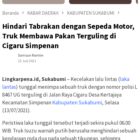
Beranda
KABAR DAERAH
KABUPATEN SUKABUMI
Hindari Tabrakan dengan Sepeda Motor,
Truk Membawa Pakan Terguling di
Cigaru Simpenan
Samsun Ramlie
13 Juli 2021
Lingkarpena.id, Sukabumi
– Kecelakan lalu lintas (
laka
lantas
) tunggal menimpa sebuah truk dengan nomor polisi L
8467 UG terguling di Jalan Raya Cigaru Desa Kertajaya
Kecamatan Simpenan
Kabupaten Sukabumi
, Selasa
(13/07/2021).
Peristiwa laka tunggal tersebut terjadi sekira pukul 06.00
WIB. Truk Isuzu warnah putih berusaha menghindari sebuah
kendaraan roda dua pada sebuah tikungan, sehingga