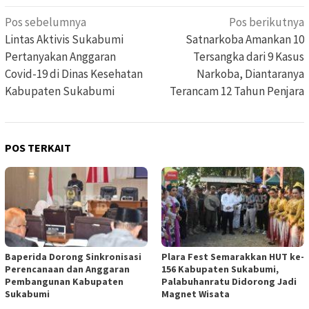
Navigasi
Pos sebelumnya
Pos berikutnya
pos
Lintas Aktivis Sukabumi
Satnarkoba Amankan 10
Pertanyakan Anggaran
Tersangka dari 9 Kasus
Covid-19 di Dinas Kesehatan
Narkoba, Diantaranya
Kabupaten Sukabumi
Terancam 12 Tahun Penjara
POS TERKAIT
Baperida Dorong Sinkronisasi
Plara Fest Semarakkan HUT ke-
Perencanaan dan Anggaran
156 Kabupaten Sukabumi,
Pembangunan Kabupaten
Palabuhanratu Didorong Jadi
Sukabumi
Magnet Wisata