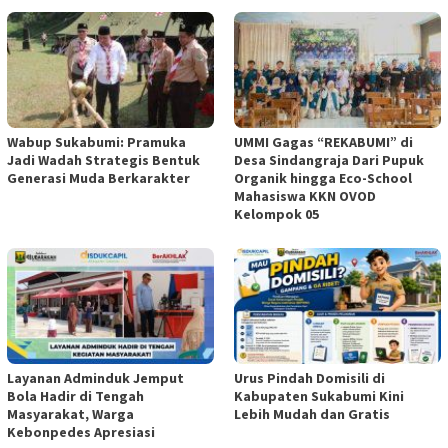
Wabup Sukabumi: Pramuka
UMMI Gagas “REKABUMI” di
Jadi Wadah Strategis Bentuk
Desa Sindangraja Dari Pupuk
Generasi Muda Berkarakter
Organik hingga Eco-School
Mahasiswa KKN OVOD
Kelompok 05
Layanan Adminduk Jemput
Urus Pindah Domisili di
Bola Hadir di Tengah
Kabupaten Sukabumi Kini
Masyarakat, Warga
Lebih Mudah dan Gratis
Kebonpedes Apresiasi