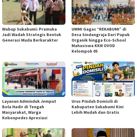
Wabup Sukabumi: Pramuka
UMMI Gagas “REKABUMI” di
Jadi Wadah Strategis Bentuk
Desa Sindangraja Dari Pupuk
Generasi Muda Berkarakter
Organik hingga Eco-School
Mahasiswa KKN OVOD
Kelompok 05
Layanan Adminduk Jemput
Urus Pindah Domisili di
Bola Hadir di Tengah
Kabupaten Sukabumi Kini
Masyarakat, Warga
Lebih Mudah dan Gratis
Kebonpedes Apresiasi