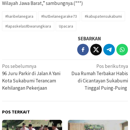
Wilayah Jawa Barat,” sambungnya.(***)
#haribelanegara
#hutbelanegarake73
#kabupatensukabumi
#lapaskelasIIbwarungkiara
Upacara
SEBARKAN
Navigasi
Pos sebelumnya
Pos berikutnya
pos
96 Juru Parkir di Jalan A Yani
Dua Rumah Terbakar Habis
Kota Sukabumi Terancam
di Cicantayan Sukabumi
Kehilangan Pekerjaan
Tinggal Puing-Puing
POS TERKAIT