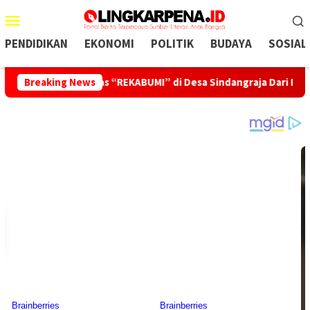
Menu
Mobile
PENDIDIKAN
EKONOMI
POLITIK
BUDAYA
SOSIAL
UMMI Gagas “REKABUMI” di Desa Sindangraja Dari Pupuk Orga
Breaking News