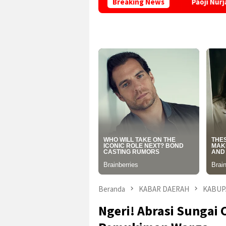
 Pastikan Belum Serah Terima
Breaking News
Paoji Nurjaman Dorong Pen
Beranda
KABAR DAERAH
KABUP
Ngeri! Abrasi Sungai