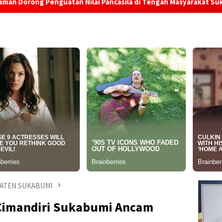
guatan Nilai Pancasila di Tengah Masyarakat Sukabumi
D
ATEN SUKABUMI
 Cimandiri Sukabumi Ancam