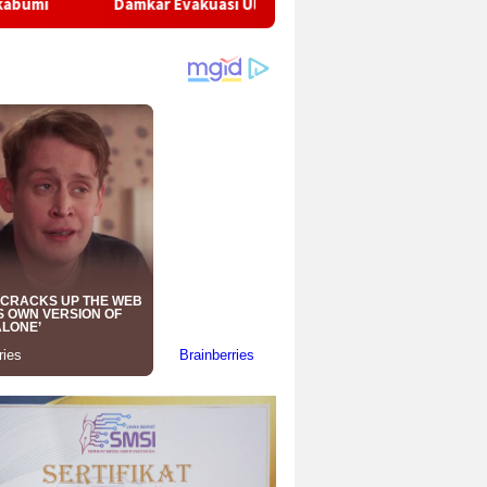
amkar Evakuasi Ular Sanca di Permukiman Warga Cicantayan