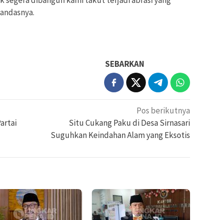
ak segera dibangun kami takut terjadi abrasi yang
tandasnya.
SEBARKAN
Pos berikutnya
artai
Situ Cukang Paku di Desa Sirnasari
Suguhkan Keindahan Alam yang Eksotis