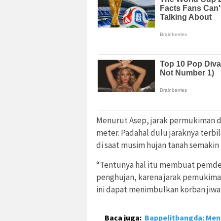
Menurut Asep, jarak permukiman den
meter. Padahal dulu jaraknya terbil
di saat musim hujan tanah semakin t
“Tentunya hal itu membuat pemdes
penghujan, karena jarak pemukiman
ini dapat menimbulkan korban jiwa,
Baca juga:
Bappelitbangda: Me