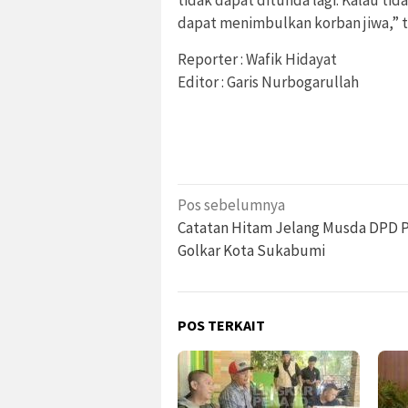
tidak dapat ditunda lagi. Kalau tid
dapat menimbulkan korban jiwa,” 
Reporter : Wafik Hidayat
Editor : Garis Nurbogarullah
Navigasi
Pos sebelumnya
pos
Catatan Hitam Jelang Musda DPD P
Golkar Kota Sukabumi
POS TERKAIT