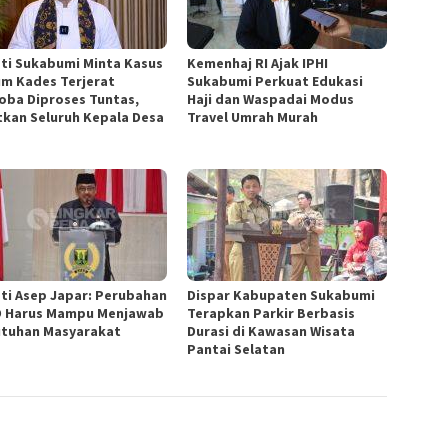
ti Sukabumi Minta Kasus
Kemenhaj RI Ajak IPHI
m Kades Terjerat
Sukabumi Perkuat Edukasi
oba Diproses Tuntas,
Haji dan Waspadai Modus
tkan Seluruh Kepala Desa
Travel Umrah Murah
ti Asep Japar: Perubahan
Dispar Kabupaten Sukabumi
 Harus Mampu Menjawab
Terapkan Parkir Berbasis
tuhan Masyarakat
Durasi di Kawasan Wisata
Pantai Selatan