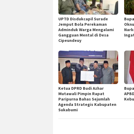
UPTD Disdukcapil Surade
Bupa
Jemput Bola Perekaman
Oknu
Adminduk Warga Mengalami
Nark
Gangguan Mental di Desa
Inga
Cipeundeuy
Ketua DPRD Budi Azhar
Bupa
Mutawali Pimpin Rapat
APBD
Paripurna Bahas Sejumlah
Kebu
Agenda Strategis Kabupaten
Sukabumi