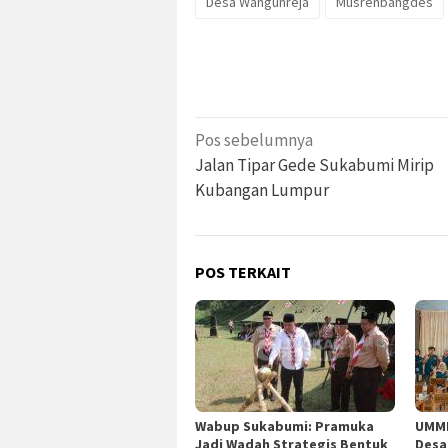
Desa Wangunreja
Musrenbangdes
Navigasi
Pos sebelumnya
pos
Jalan Tipar Gede Sukabumi Mirip
Kubangan Lumpur
POS TERKAIT
Wabup Sukabumi: Pramuka
UMMI
Jadi Wadah Strategis Bentuk
Desa