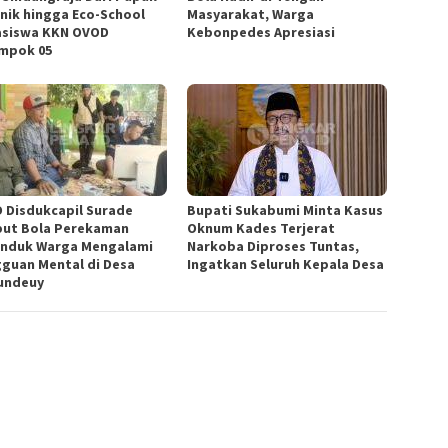
nik hingga Eco-School
Masyarakat, Warga
siswa KKN OVOD
Kebonpedes Apresiasi
mpok 05
 Disdukcapil Surade
Bupati Sukabumi Minta Kasus
ut Bola Perekaman
Oknum Kades Terjerat
nduk Warga Mengalami
Narkoba Diproses Tuntas,
guan Mental di Desa
Ingatkan Seluruh Kepala Desa
undeuy