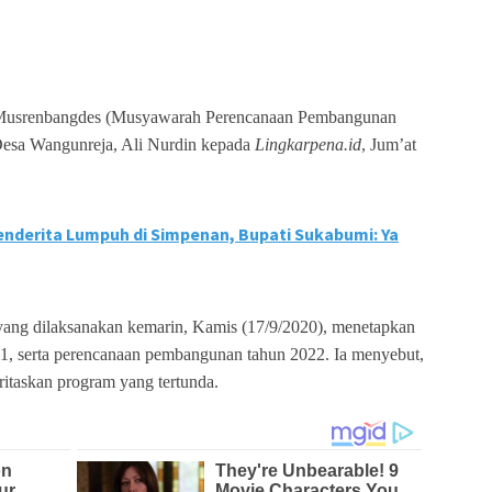
il Musrenbangdes (Musyawarah Perencanaan Pembangunan
Desa Wangunreja, Ali Nurdin kepada
Lingkarpena.id
, Jum’at
nderita Lumpuh di Simpenan, Bupati Sukabumi: Ya
yang dilaksanakan kemarin, Kamis (17/9/2020), menetapkan
, serta perencanaan pembangunan tahun 2022. Ia menyebut,
itaskan program yang tertunda.