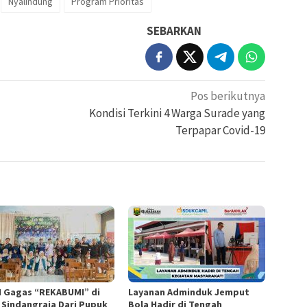
Nyalindung
Program Prioritas
SEBARKAN
Pos berikutnya
Kondisi Terkini 4 Warga Surade yang
Terpapar Covid-19
 Gagas “REKABUMI” di
Layanan Adminduk Jemput
 Sindangraja Dari Pupuk
Bola Hadir di Tengah