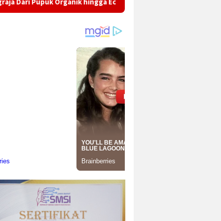
Organik hingga Eco-School Mahasiswa KKN OVOD Kelompok 05