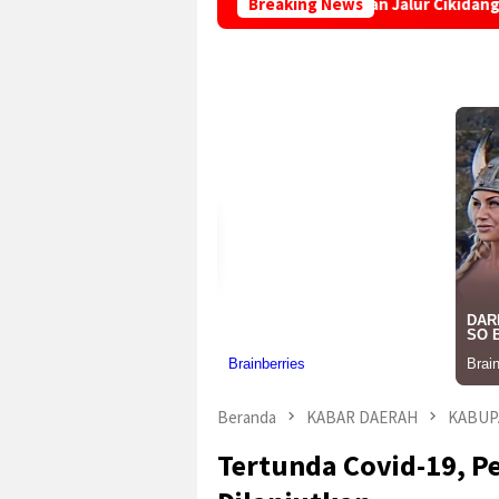
ng, Truk Terperosok di Tikungan Jalur Cikidang-Palabuhanratu
Breaking News
Beranda
KABAR DAERAH
KABUP
Tertunda Covid-19, P