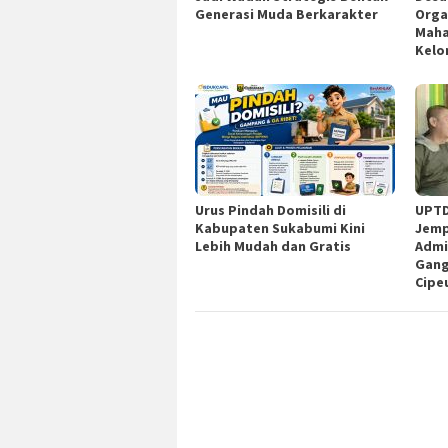
Generasi Muda Berkarakter
Orga
Maha
Kelo
Urus Pindah Domisili di
UPTD
Kabupaten Sukabumi Kini
Jemp
Lebih Mudah dan Gratis
Admi
Gang
Cipe