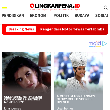
Menu
Mobile
PENDIDIKAN
EKONOMI
POLITIK
BUDAYA
SOSIAL
obar
Breaking News
Pengendara Motor Tewas Tertabrak Pickup di Jalan