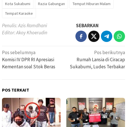
Kota Sukabumi
Razia Gabungan
Tempat Hiburan Malam
Tempat Karaoke
Penulis: Azis Ramdhani
SEBARKAN
Editor: Akoy Khoerudin
Navigasi
Pos sebelumnya
Pos berikutnya
pos
Komisi IV DPR RI Apresiasi
Rumah Lansia di Ciracap
Kementan soal Stok Beras
Sukabumi, Ludes Terbakar
POS TERKAIT