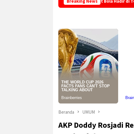
an
Layanan Adminduk Jemput Bola Hadir di Tengah Masya
Breaking News
Beranda
UMUM
AKP Doddy Rosjadi R