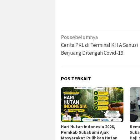
Navigasi
Pos sebelumnya
pos
Cerita PKL di Terminal KH A Sanusi
Berjuang Ditengah Covid-19
POS TERKAIT
Hari Hutan Indonesia 2026,
Keme
Pemkab Sukabumi Ajak
Suka
Masyarakat Pulihkan Hutan
Haji