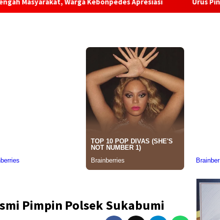
rakat, Warga Kebonpedes Apresiasi
Urus Pindah Domisili
esmi Pimpin Polsek Sukabumi