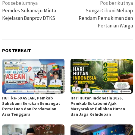
Navigasi
Pos sebelumnya
Pos berikutnya
pos
Pemdes Sukamaju Minta
Sungai Cibuni Meluap
Kejelasan Banprov DTKS
Rendam Pemukiman dan
Pertanian Warga
POS TERKAIT
HUT ke-59 ASEAN, Pemkab
Hari Hutan Indonesia 2026,
Sukabumi Serukan Semangat
Pemkab Sukabumi Ajak
Persatuan dan Perdamaian
Masyarakat Pulihkan Hutan
Asia Tenggara
dan Jaga Kehidupan