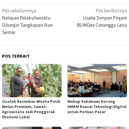
Navigasi
Pos sebelumnya
Pos berikutnya
pos
Nelayan Palabuhanratu
Usaha Simpan Pinjam
Dibanjiri Tangkapan Ikan
BUMDes Cimanggu Lesu
Semar
POS TERKAIT
Cisolok Resmikan Wisata Petik
Wabup Sukabumi Dorong
Melon Premium, Camat:
UMKM Kuasai Teknologi Digital
Agrowisata Jadi Penggerak
untuk Perluas Pasar
Ekonomi Lokal