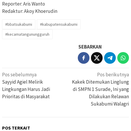
Reporter: Aris Wanto
Redaktur: Akoy Khoerudin
#bbatsukabumi
#kabupatensukabumi
#kecamatangunungguruh
SEBARKAN
Navigasi
Pos sebelumnya
Pos berikutnya
pos
Sayyid Agiel Melirik
Kakek Ditemukan Linglung
Lingkungan Harus Jadi
di SMPN 1 Surade, Ini yang
Prioritas di Masyarakat
Dilakukan Relawan
Sukabumi Walagri
POS TERKAIT