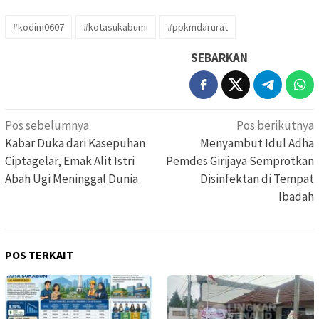
#kodim0607
#kotasukabumi
#ppkmdarurat
SEBARKAN
Navigasi
Pos sebelumnya
Pos berikutnya
pos
Kabar Duka dari Kasepuhan
Menyambut Idul Adha
Ciptagelar, Emak Alit Istri
Pemdes Girijaya Semprotkan
Abah Ugi Meninggal Dunia
Disinfektan di Tempat
Ibadah
POS TERKAIT