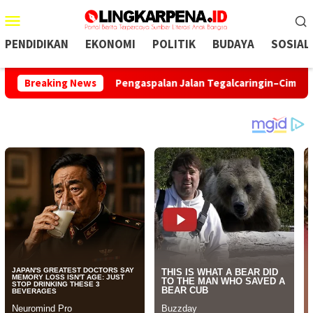
Menu
Mobile
PENDIDIKAN
EKONOMI
POLITIK
BUDAYA
SOSIAL
 KDM
Breaking News
Pengaspalan Jalan Tegalcaringin–Cimarinjung Dilanj